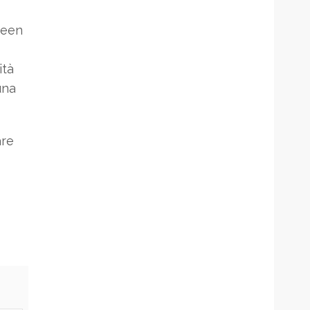
green
ità
una
are